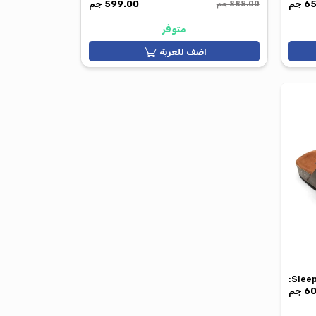
sleeper b10
599.00 جم
888.00 جم
متوفر
اضف للعربة