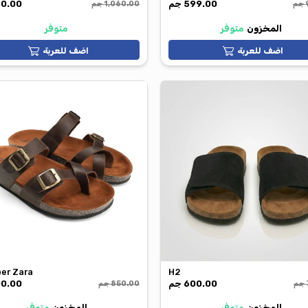
S7
صابوه جلد طبيعي
599.00 جم
650.00 جم
1,060.00 جم
متوفر
متوفر
ة
اضف للعربة