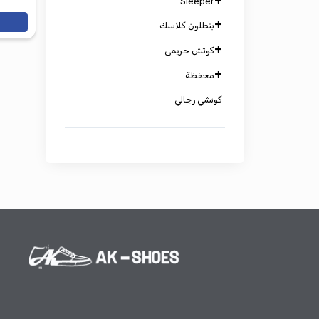
+
هاف رجالي
+
750.00 جم
جذمه رجالى
+
المخزون
Sleeper
+
اضف للعرب
بنطلون كلاسك
+
كوتش حريمى
+
محفظة
كوتشي رجالي