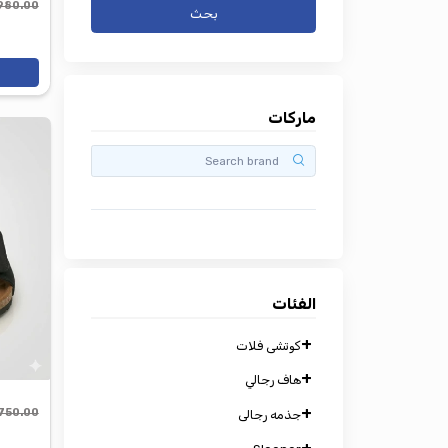
جم
980.00 جم
بحث
المخزون
اضف للعرب
اركات
لفئات
+
كوتشى فلات