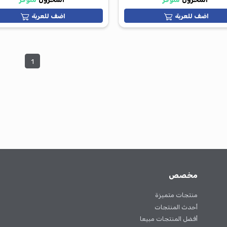
:Sleeper Zara
H2
600.00 جم
600.00 جم
850.00 جم
متوفر
المخزون
متوفر
ة
اضف للعربة
1