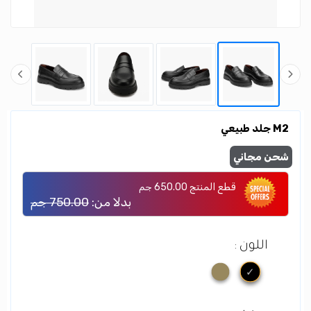
M2 جلد طبيعي
شحن مجاني
قطع المنتج
650.00 جم
بدلا من:
750.00 جم
اللون :