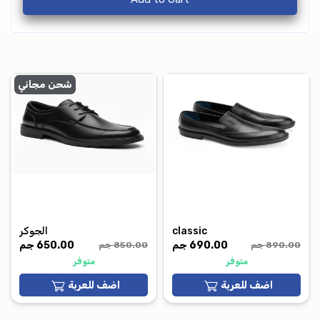
شحن مجاني
classic
الجوكر
690.00 جم
650.00 جم
890.00 جم
850.00 جم
اضف للعربة
اضف للعربة