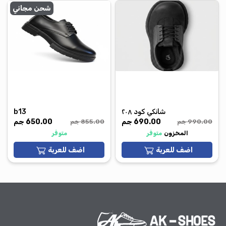
شحن مجاني
شانكي كود ٢٠٨
b13
690.00 جم
650.00 جم
990.00 جم
855.00 جم
اضف للعربة
اضف للعربة
متوفر
متوفر