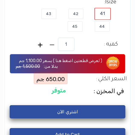
lsize:
41
43
42
45
44
كميه :
( لعرض قطعتين اضغط هنا ) بسعر
1,100.00 جم
بدلا من:
1,500.00 جم
650.00 جم
السعر الكلي :
متوفر
في المخزن :
اشتري الآن
Add to Cart