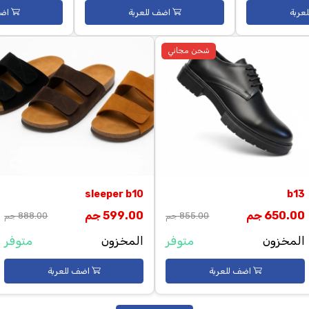
classic
H2
600.00 جم
690.00 جم
750.00 جم
المخزون
متوفر
المخزون
اضف للعربة
اضف للعربة
شحن مجاني