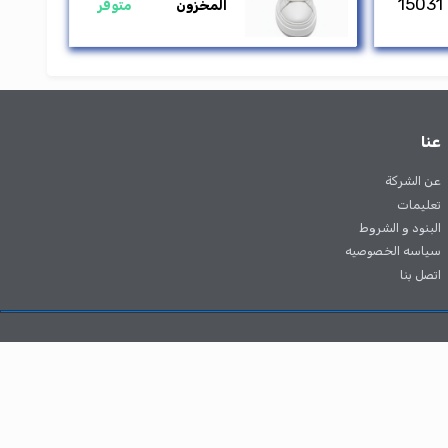
650.00 جم
المخزون
متوفر
مشاهدة الكل
فلات ايفا
650.00 جم
المخزون
متوفر