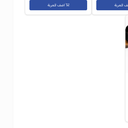
M2 جلد طبيعي
650.00 جم
890.00 جم
750.00 جم
متوفر
المخزون
متوفر
اضف للعربة