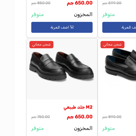
Samba
الجوكر
650.00 جم
599.00 جم
850.00 جم
متوفر
المخزون
متوفر
اضف للعربة
شحن مجاني
شحن مجاني