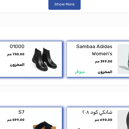
sleeper b10
599.00 جم
855.00 جم
888.00 جم
متوفر
المخزون
متوفر
ف للعربة
اضف للعربة
Show More
01000
Sambaa Ad