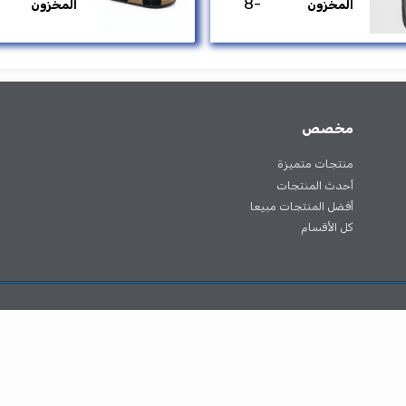
Wom
750.00 جم
جم
2410
المخزون
ون
متوفر
كود ٢٠٨
S7
جم
599.00 جم
15031
-8
ون
المخزون