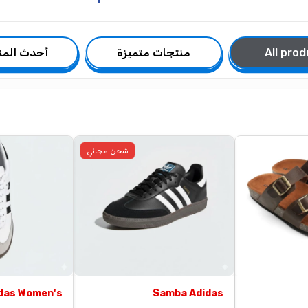
Show products list fil
منتجات متميزة
أحدث المنتجات
شحن مجاني